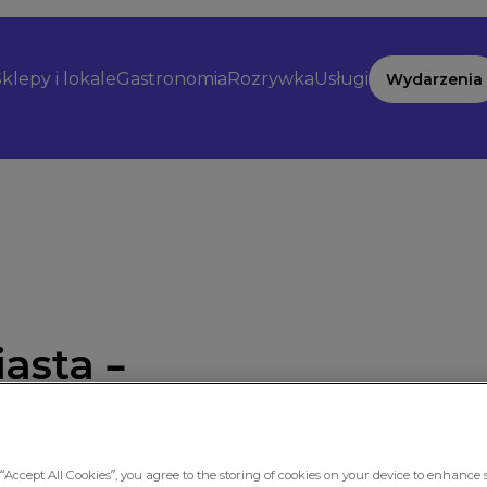
klepy i lokale
Gastronomia
Rozrywka
Usługi
Wydarzenia
asta –
laxy
“Accept All Cookies”, you agree to the storing of cookies on your device to enhance s