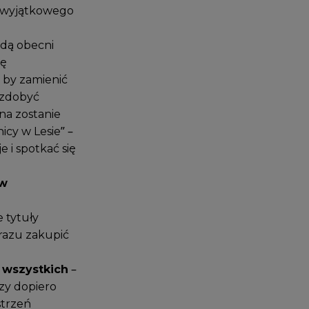
oś wyjątkowego
ędą obecni
ię
 by zamienić
i zdobyć
na zostanie
icy w Lesie” –
 i spotkać się
ów
 tytuły
razu zakupić
 wszystkich
–
rzy dopiero
strzeń