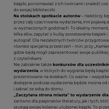
książki, porozmawiać z ich twórcami i znaleźć c
do swojej biblioteczki.
Na stoiskach spotkacie autorów
– niektórzy b
przez cały czas trwania wydarzenia, inni pojawią s
w wyznaczonych godzinach. To idealny moment,
kilka słów, zapytać o kulisy powstawania książek 
autograf. Dla niezależnych twórców przygotowa
również specjalna przestrzeń – m.in. przy „Kamien
gdzie będą mogli zaprezentować swoje publikacje
z czytelnikami.
Nie zabraknie także
konkursów dla uczestnik
wydarzenia
, w których do wygrania będą książki
prezentowane na stoiskach. Co ważne – wszystkie
dostępne podczas wydarzenia będzie można od 
i zabrać ze sobą do domu.
„Zaczytana strona miasta” to wydarzenie dla
zarówno dla pasjonatów literatury, jak i tych, któ
szukają swojej kolejnej ulubionej książki. To prze