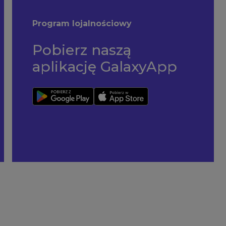
Program lojalnościowy
Pobierz naszą
aplikację GalaxyApp