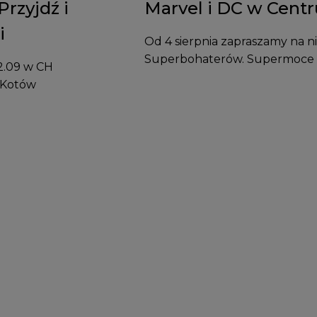
rzyjdź i
Marvel i DC w Cent
i
Od 4 sierpnia zapraszamy na 
Superbohaterów. Supermoce
12.09 w CH
 Kotów