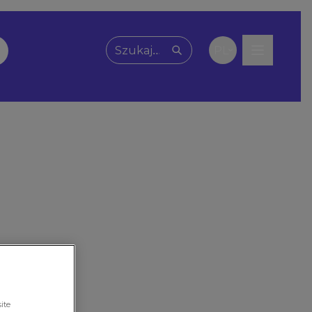
PL
Wpisz, czego szukasz
ite