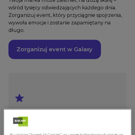
Twoja marka może zaistnieć na dużą skalę –
wśród tysięcy odwiedzających każdego dnia.
Zorganizuj event, który przyciągnie spojrzenia,
wywoła emocje i zostanie zapamiętany na
długo.
Zorganizuj event w Galaxy
Co zyskasz,
wybierając
By clicking “Accept All Cookies”, you agree to the storing of cookies on