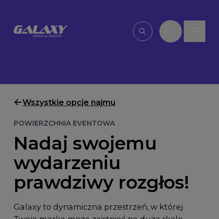
Przejdź do treści
PL
Wpisz, czego szu
Wszystkie opcje najmu
POWIERZCHNIA EVENTOWA
Nadaj swojemu
wydarzeniu
prawdziwy rozgłos!
Galaxy to dynamiczna przestrzeń, w której