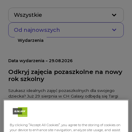
Wszystkie
Od najnowszych
Wydarzenia
Data wydarzenia – 29.08.2026
Odkryj zajęcia pozaszkolne na nowy
rok szkolny
Szukasz idealnych zajęć pozaszkolnych dla swojego
dziecka? Już 29 sierpnia w CH Galaxy odbędą się Targi
Edukacyjne!
Wydarzenia
By clicking “Accept All Cookies”, you agree to the storing of cookies on
Data wydarzenia – 12.09.2026
your device to enhance site navigation, analyze site usage, and assist