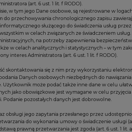
istratora (art. 6 ust. 1 lit. f RODO).
sie, w tym jego Dane osobowe, są rejestrowane w loga
do przechowywania chronologicznego zapisu zawierają
u informatycznego służącego do świadczenia usług przez
wszystkim w celach związanych ze świadczeniem usług. 
ministracyjnych, na potrzeby zapewnienia bezpieczeńst
kże w celach analitycznych i statystycznych – w tym za
y interes Administratora (art. 6 ust. 1 lit. f RODO).
ość skontaktowania się z nim przy wykorzystaniu elektr
 podania Danych osobowych niezbędnych do nawiązania
ie. Użytkownik może podać także inne dane w celu ułatw
ych jako obowiązkowe jest wymagane w celu przyjęcia i 
i. Podanie pozostałych danych jest dobrowolne.
 oraz obsługi jego zapytania przesłanego przez udostępn
twarzania do wykonania umowy o świadczenie usługi (art. 
awą prawną przetwarzania jest zgoda (art. 6 ust. 1 lit.