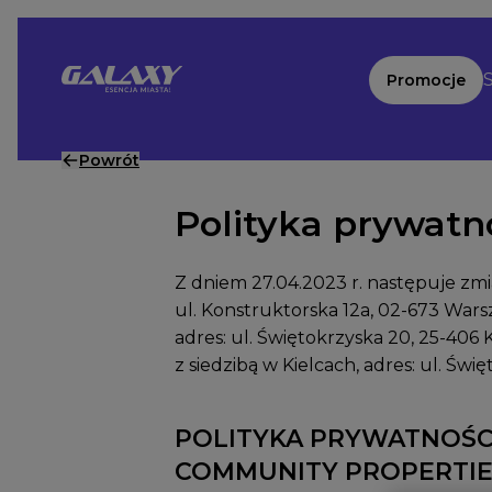
Przejdź do treści
S
Promocje
Powrót
Polityka prywatn
Z dniem 27.04.2023 r. następuje 
ul. Konstruktorska 12a, 02-673 War
adres:
ul. Świętokrzyska 20, 25-406 K
z siedzibą w Kielcach, adres:
ul. Świę
POLITYKA PRYWATNOŚCI
COMMUNITY PROPERTIES –