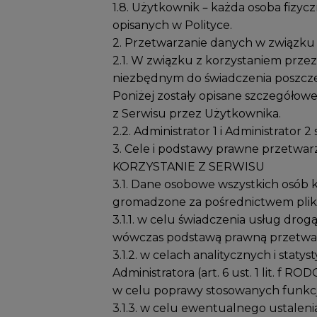
1.8. Użytkownik – każda osoba fizycz
opisanych w Polityce.
2. Przetwarzanie danych w związku 
2.1. W związku z korzystaniem przez
niezbędnym do świadczenia poszczeg
Poniżej zostały opisane szczegóło
z Serwisu przez Użytkownika.
2.2. Administrator 1 i Administrato
3. Cele i podstawy prawne przetwar
KORZYSTANIE Z SERWISU
3.1. Dane osobowe wszystkich osób k
gromadzone za pośrednictwem plików
3.1.1. w celu świadczenia usług dr
wówczas podstawą prawną przetwarza
3.1.2. w celach analitycznych i sta
Administratora (art. 6 ust. 1 lit. f
w celu poprawy stosowanych funkcjo
3.1.3. w celu ewentualnego ustalen