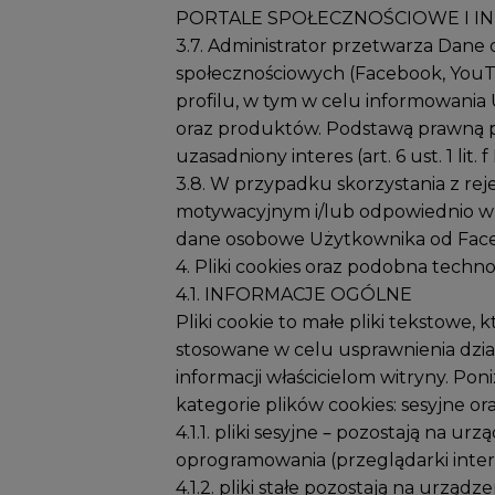
PORTALE SPOŁECZNOŚCIOWE I IN
3.7. Administrator przetwarza Dan
społecznościowych (Facebook, YouT
profilu, w tym w celu informowania
oraz produktów. Podstawą prawną p
uzasadniony interes (art. 6 ust. 1 li
3.8. W przypadku skorzystania z rej
motywacyjnym i/lub odpowiednio w p
dane osobowe Użytkownika od Faceb
4. Pliki cookies oraz podobna techno
4.1. INFORMACJE OGÓLNE
Pliki cookie to małe pliki tekstow
stosowane w celu usprawnienia dział
informacji właścicielom witryny. Po
kategorie plików cookies: sesyjne ora
4.1.1. pliki sesyjne – pozostają na 
oprogramowania (przeglądarki inter
4.1.2. pliki stałe pozostają na urz