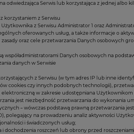
na odwiedzająca Serwis lub korzystająca z jednej albo k
z korzystaniem z Serwisu
 Użytkownika z Serwisu Administrator 1 oraz Administrat
ólnych oferowanych usług, a także informacje o aktyw
we zasady oraz cele przetwarzania Danych osobowych g
r 2 są współadministratorami Danych osobowych na podst
zania danych w Serwisie
orzystających z Serwisu (w tym adres IP lub inne identyf
 cookies czy innych podobnych technologii), przetwar
ogą elektroniczną w zakresie udostępniana Użytkownikom
nia jest niezbędność przetwarzania do wykonania umowy 
tystycznych – wówczas podstawą prawną przetwarzania jes
 RODO), polegający na prowadzeniu analiz aktywności Użytko
nalności i świadczonych usług;
ia i dochodzenia roszczeń lub obrony przed roszczenia