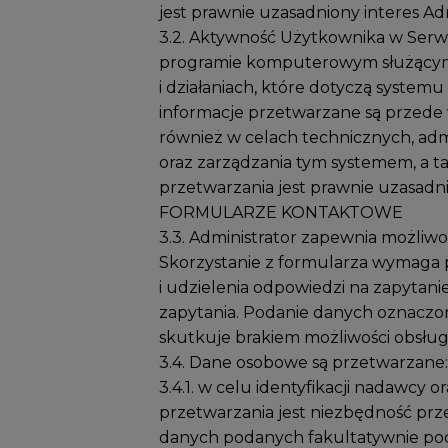
jest prawnie uzasadniony interes Admin
3.2. Aktywność Użytkownika w Serwi
programie komputerowym służącym 
i działaniach, które dotyczą system
informacje przetwarzane są przede 
również w celach technicznych, ad
oraz zarządzania tym systemem, a ta
przetwarzania jest prawnie uzasadnion
FORMULARZE KONTAKTOWE
3.3. Administrator zapewnia możliw
Skorzystanie z formularza wymaga
i udzielenia odpowiedzi na zapytan
zapytania. Podanie danych oznaczon
skutkuje brakiem możliwości obsług
3.4. Dane osobowe są przetwarzane:
3.4.1. w celu identyfikacji nadawcy
przetwarzania jest niezbędność prze
danych podanych fakultatywnie podst