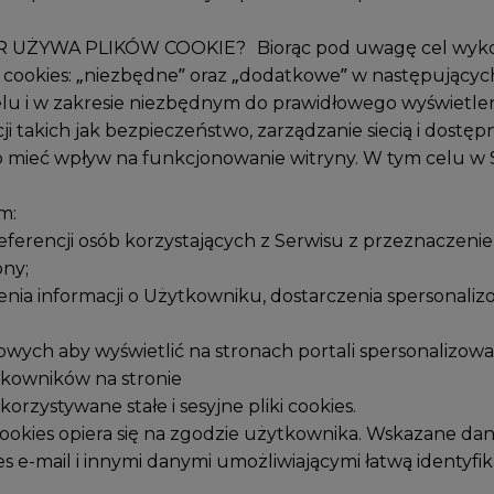
UŻYWA PLIKÓW COOKIE? Biorąc pod uwagę cel wykorzy
 cookies: „niezbędne” oraz „dodatkowe” w następujących
w celu i w zakresie niezbędnym do prawidłowego wyświetl
takich jak bezpieczeństwo, zarządzanie siecią i dostępn
to mieć wpływ na funkcjonowanie witryny. W tym celu 
m:
referencji osób korzystających z Serwisu z przeznacze
ony;
ia informacji o Użytkowniku, dostarczenia spersonalizo
gowych aby wyświetlić na stronach portali spersonalizo
tkowników na stronie
rzystywane stałe i sesyjne pliki cookies.
cookies opiera się na zgodzie użytkownika. Wskazane dane
res e-mail i innymi danymi umożliwiającymi łatwą identyf