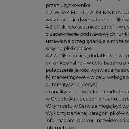
przez Użytkownika.
4.2. W JAKIM CELU ADMINISTRATOR 
wykorzystuje dwie kategorie plików
4.2.1. Pliki cookies „niezbędne” – 
o zapewnienie podstawowych funkcji 
ustawienia przeglądarki, ale może 
sesyjne pliki cookies.
4.2.2. Pliki cookies „dodatkowe” w ty
a) funkcjonalne – w celu badania p
polepszenia jakości wyświetlania str
b) marketingowe – w celu wzbogacen
automatycznej decyzji
c) analityczne – w celach marketin
w Google Ads, śledzenie ruchu uży
W tym celu w Serwisie mogą być wyko
Wykorzystanie tej kategorii plików 
informacjami jak imię i nazwisko, ad
internetową.