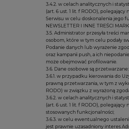
3.4.2. w celach analitycznych i sta
(art. 6 ust. 1 lit. f RODO), polega
Serwisu w celu doskonalenia jego fu
NEWSLETTER I INNE TREŚCI MA
3.5. Administrator przesyła treści 
osobom, które w tym celu podały sw
Podanie danych lub wyrażenie zgody
oraz kampanii push, a ich niepodani
może obejmować profilowanie.
3.6. Dane osobowe są przetwarzane:
3.6.1. w przypadku kierowania do U
prawną przetwarzania, w tym z wykorzy
RODO) w związku z wyrażoną zgodą
3.6.2. w celach analitycznych i stat
(art. 6 ust. 1 lit. f RODO), polegaj
stosowanych funkcjonalności;
3.6.3. w celu ewentualnego ustalen
jest prawnie uzasadniony interes Admi