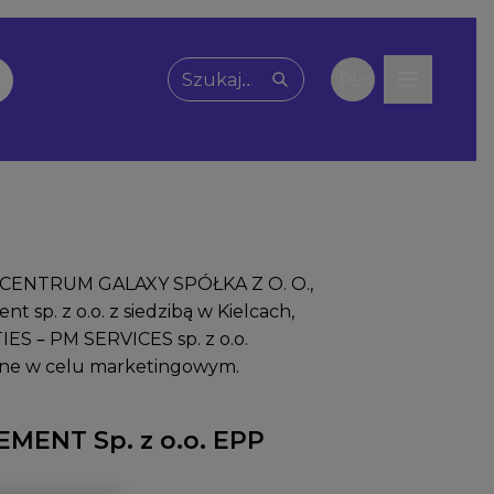
PL
Wpisz, czego szukasz
 – CENTRUM GALAXY SPÓŁKA Z O. O.,
sp. z o.o. z siedzibą w Kielcach,
S – PM SERVICES sp. z o.o.
ane w celu marketingowym.
ENT Sp. z o.o. EPP