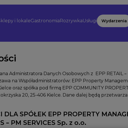
klepy i lokale
Gastronomia
Rozrywka
Usługi
Wydarzenia
ości
zmiana Administratora Danych Osobowych z EPP RETAIL
szawa
na Współadministratorów: EPP Property Management 
ielce
oraz spółka pod firmą EPP COMMUNITY PROPERTIE
tokrzyska 20, 25-406 Kielce
. Dane dalej będą przetwarz
 DLA SPÓŁEK EPP PROPERTY MANAGEM
 PM SERVICES Sp. z o.o.