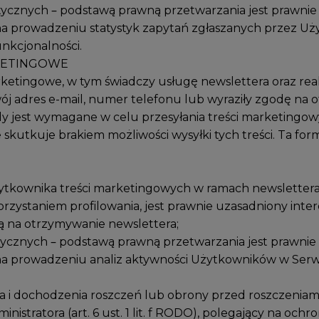
tystycznych – podstawą prawną przetwarzania jest prawnie
jący na prowadzeniu statystyk zapytań zgłaszanych przez
nkcjonalności.
RKETINGOWE
marketingowe, w tym świadczy usługę newslettera oraz r
ój adres e-mail, numer telefonu lub wyraziły zgodę na
 jest wymagane w celu przesyłania treści marketingowy
e skutkuje brakiem możliwości wysyłki tych treści. Ta f
żytkownika treści marketingowych w ramach newslettera
staniem profilowania, jest prawnie uzasadniony interes Ad
 na otrzymywanie newslettera;
ystycznych – podstawą prawną przetwarzania jest prawnie
ący na prowadzeniu analiz aktywności Użytkowników w Ser
ia i dochodzenia roszczeń lub obrony przed roszczenia
nistratora (art. 6 ust. 1 lit. f RODO), polegający na ochro