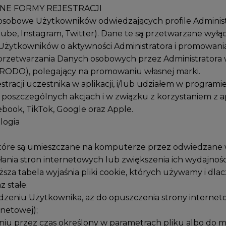
NE FORMY REJESTRACJI
e osobowe Użytkowników odwiedzających profile Admini
ube, Instagram, Twitter). Dane te są przetwarzane wył
 Użytkowników o aktywności Administratora i promowani
rzetwarzania Danych osobowych przez Administratora w
t. f RODO), polegający na promowaniu własnej marki.
estracji uczestnika w aplikacji, i/lub udziałem w progr
oszczególnych akcjach i w związku z korzystaniem z ap
ook, TikTok, Google oraz Apple.
logia
e, które są umieszczane na komputerze przez odwiedzane
ania stron internetowych lub zwiększenia ich wydajności
niższa tabela wyjaśnia pliki cookie, których używamy i 
z stałe.
urządzeniu Użytkownika, aż do opuszczenia strony interne
netowej);
ądzeniu przez czas określony w parametrach pliku albo d