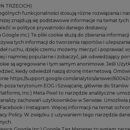
ON TRZECICH)
ególnych funkcjonalności stosują różne rozwiązania i n
niżej znajdują się podstawowe informacje na temat tych
leźć w polityce prywatności danego dostawcy.
ogle inc.) Te pliki cookie służą do zbierania informacji
używa tych informacji do tworzenia raportów i ulepszania 
ródeł ruchu, dzięki czemu możemy mierzyć i poprawiać w
iej i najmniej popularne i zobaczyć, jak odwiedzający por
cookie są agregowane i tym samym anonimowe. Jeśli Użyt
iedzieć, kiedy odwiedził naszą stronę internetową. Omó
ronie
https://support.google.com/analytics/answer/60042
h poza terytorium EOG i Szwajcarię, głównie do Stanów
latforms, Inc.) Meta Pixel to narzędzie analityczne umoż
analizy zachowań użytkowników w Serwisie. Umożliwia p
Facebook i Instagram. Więcej informacji na temat och
ivacy Policy. W związku z używaniem tego narzędzia d
nych.
ca: Google Inc.) Google Tag Manager to system zarząd