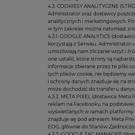
4.3. COOKIESY ANALITYCZNE (STR
Administrator oraz dostawcy poszcz
analitycznych i marketingowych. Po
w tym zakresie można natomiast zna
4.3.1. GOOGLE ANALYTICS (dostawca Go
korzystają z Serwisu. Administrator 
umożliwiają nam zliczanie wizyt i ź
one ustalić, które strony są najbardz
informacje zbierane przez te pliki 
tych plików cookie, nie będziemy w
i ochrony danych znajduje się na st
może dochodzić do transferu danyc
4.3.2. META PIXEL (dostawca: Meta P
reklam na Facebooku na podstawie 
wyświetlanych w ramach platformy 
znajduje się pod adresem: Meta Pr
EOG, głównie do Stanów Zjednoczo
4.3.3. GOOGLE TAG MANAGER (dostaw