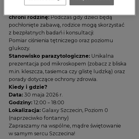
natury.
Strefa dla Rodziców – Profilaktyka, która
chroni rodzinę:
Podczas gdy dzieci będą
pochłonięte zabawą, rodzice mogą skorzystać
z bezpłatnych badań i konsultacji:
Pomiar ciśnienia tętniczego oraz poziomu
glukozy.
Stanowisko parazytologiczne:
Unikalna
prezentacja pod mikroskopem (zobacz z bliska
m.in. kleszcza, tasiemca czy glistę ludzką) oraz
porady dotyczące ochrony zdrowia.
Kiedy i gdzie?
Data:
30 maja 2026 r.
Godziny:
12:00 – 18:00
Lokalizacja:
Galaxy Szczecin, Poziom 0
(naprzeciwko fontanny)
Zapraszamy na wspólne, mądre świętowanie
w samym sercu Szczecina!