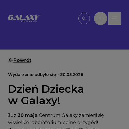
Przejdź do treści
PL
Wpisz, czego szu
Powrót
Wydarzenie odbyło się – 30.05.2026
Dzień Dziecka
w Galaxy!
Już
30 maja
Centrum Galaxy zamieni się
w wielkie laboratorium pełne przygód!