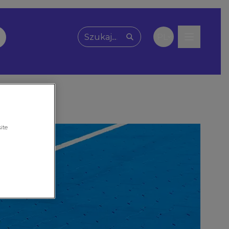
PL
Wpisz, czego szukasz
ite