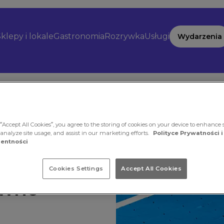
klepy i lokale
Gastronomia
Rozrywka
Usługi
Wydarzenia
“Accept All Cookies”, you agree to the storing of cookies on your device to enhance s
 analyze site usage, and assist in our marketing efforts.
Polityce Prywatności i
entności
 dla
Cookies Settings
Accept All Cookies
aw­no­