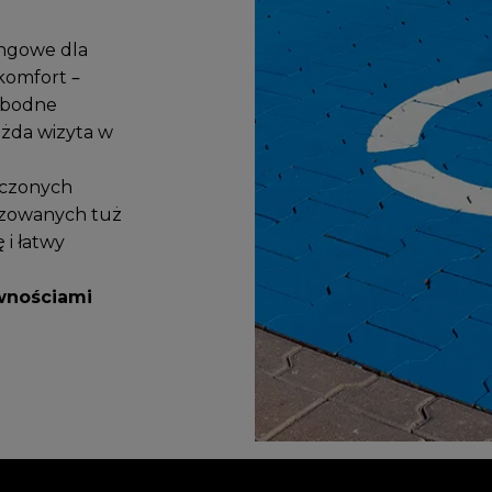
ingowe dla
komfort –
wobodne
ażda wizyta w
aczonych
lizowanych tuż
i łatwy
wnościami