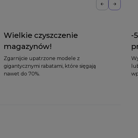
Wielkie czyszczenie
-
magazynów!
p
Zgarnijcie upatrzone modele z
Wy
gigantycznymi rabatami, które sięgają
lu
nawet do 70%.
wp