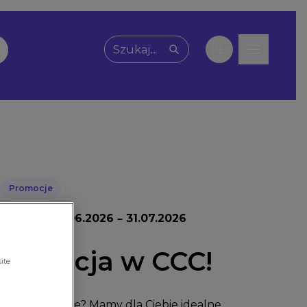
PL
Wpisz, czego szukasz
Promocje
promocji:
17.06.2026 – 31.07.2026
promocja w CCC!
ite
 świetne okazje? Mamy dla Ciebie idealne