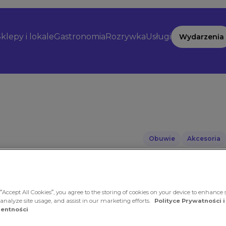
klepy i lokale
Gastronomia
Rozrywka
Usługi
Wydarzenia
Obuwie
Akcesoria
Czas obowiązywania 
Wielka 
“Accept All Cookies”, you agree to the storing of cookies on your device to enhance s
 analyze site usage, and assist in our marketing efforts.
Polityce Prywatności i
entności
Lubisz znane marki i