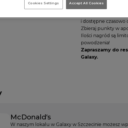
Cookies Settings
Accept All Cookies
Przez całe lato w apl
i dostępne czasowo 
Zbieraj punkty w apc
Ilości nagród są limi
powodzenia!
Zapraszamy do rest
Galaxy.
y
McDonald’s
W naszym lokalu w Galaxy w Szczecinie możesz wpaś