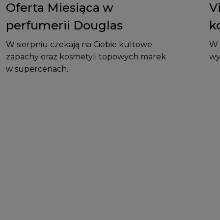
Oferta Miesiąca w
V
perfumerii Douglas
k
W sierpniu czekają na Ciebie kultowe
W 
zapachy oraz kosmetyli topowych marek
wy
w supercenach.