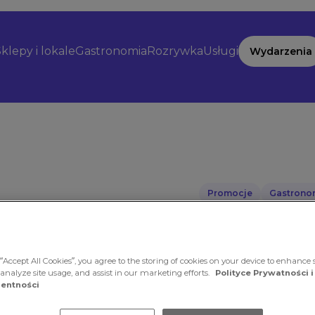
klepy i lokale
Gastronomia
Rozrywka
Usługi
Wydarzenia
Promocje
Gastrono
Czas obowiązywania 
Dropy w 
“Accept All Cookies”, you agree to the storing of cookies on your device to enhance s
 analyze site usage, and assist in our marketing efforts.
Polityce Prywatności i
entności
McDonal