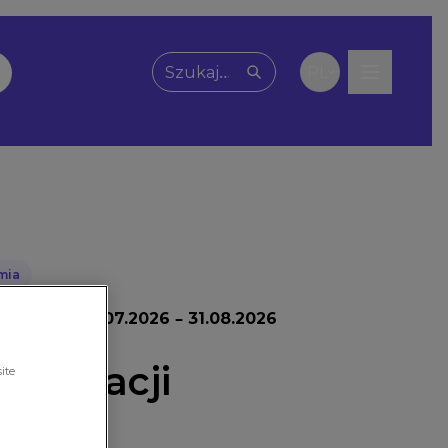
PL
Wpisz, czego szukasz
mia
promocji:
06.07.2026 – 31.08.2026
aplikacji
ite
d’s®!