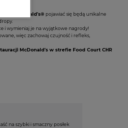
ikacji
McDonald’s®
pojawiać się będą unikalne
dropy.
e i wymieniaj je na wyjątkowe nagrody!
towane, więc zachowaj czujność i refleks,
auracji McDonald’s w strefie Food Court CHR
ć na szybki i smaczny posiłek