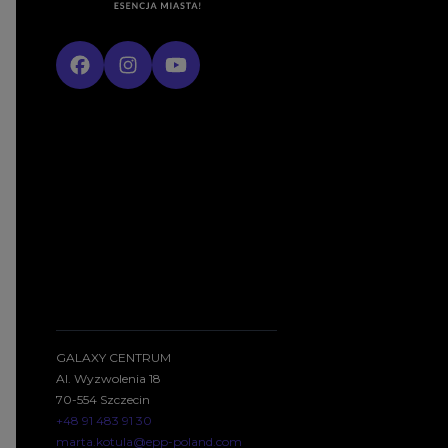
GALAXY CENTRUM
Al. Wyzwolenia 18
70-554 Szczecin
+48 91 483 91 30
marta.kotula@epp-poland.com