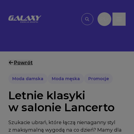
Przejdź do treści
PL
Wpisz, czego szu
Powrót
Moda damska
Moda męska
Promocje
Letnie klasyki
w salonie Lancerto
Szukacie ubrań, które łączą nienaganny styl
z maksymalną wygodą na co dzień? Mamy dla