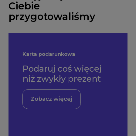
Ciebie
przygotowaliśmy
Karta podarunkowa
Podaruj coś więcej
niż zwykły prezent
Zobacz więcej