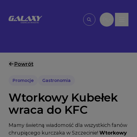
Przejdź do treści
PL
Wpisz, czego szu
Powrót
Promocje
Gastronomia
Wtorkowy Kubełek
wraca do KFC
Mamy świetną wiadomość dla wszystkich fanów
chrupiącego kurczaka w Szczecinie!
Wtorkowy