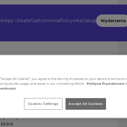
klepy i lokale
Gastronomia
Rozrywka
Usługi
Wydarzenia
“Accept All Cookies”, you agree to the storing of cookies on your device to enhance s
 analyze site usage, and assist in our marketing efforts.
Polityce Prywatności i
entności
Cookies Settings
Accept All Cookies
 w którym
ących styl
 które