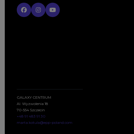
GALAXY CENTRUM
Al. Wyzwolenia 18
70-554 Szczecin
+48 91 483 91 30
marta.kotula@epp-poland.com