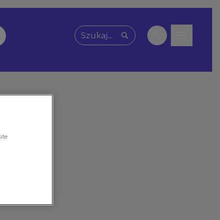
PL
Wpisz, czego szukasz
ite