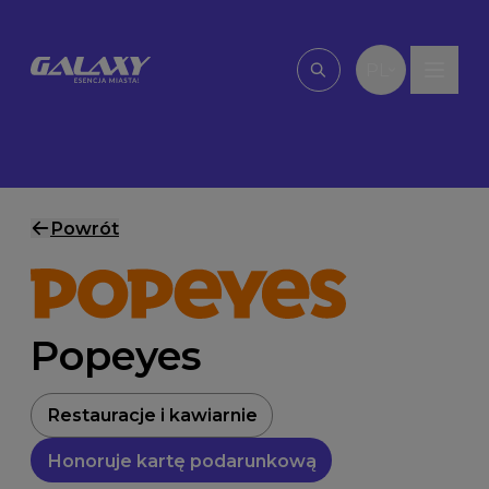
Przejdź do treści
PL
Wpisz, czego szu
Powrót
Popeyes
Restauracje i kawiarnie
Honoruje kartę podarunkową