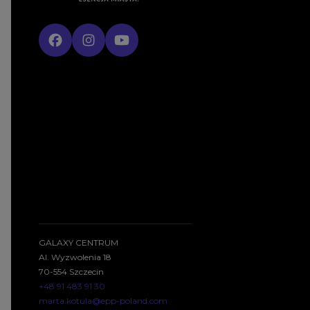
GALAXY CENTRUM
Al. Wyzwolenia 18
70-554 Szczecin
+48 91 483 91 30
marta.kotula@epp-poland.com