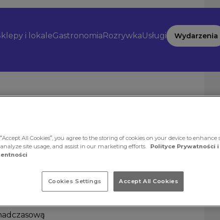
klepy i lokale
Gastronomia
Rozrywka
Usługi
Wydarzenia
“Accept All Cookies”, you agree to the storing of cookies on your device to enhance s
 analyze site usage, and assist in our marketing efforts.
Polityce Prywatności i
entności
Cookies Settings
Accept All Cookies
e kobiety do
anckie
ponadczasową