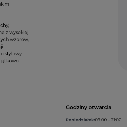
skim
ochy,
ne z wysokiej
snych wzorów,
ji
to stylowy
wyjątkowo
Godziny otwarcia
Poniedziałek:
09:00 – 21:00