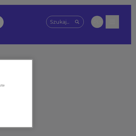
PL
Wpisz, czego szukasz
ite